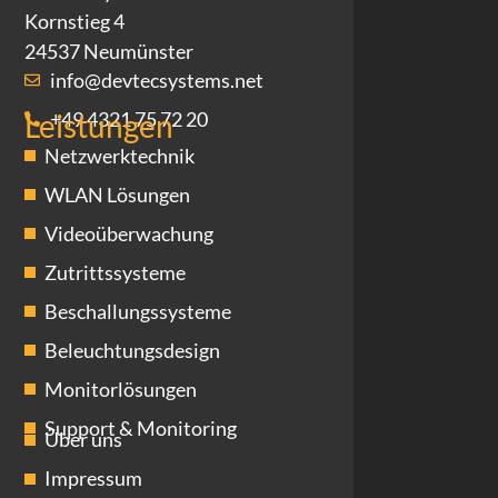
Kornstieg 4
24537 Neumünster
info@devtecsystems.net
+49 4321 75 72 20
Leistungen
Netzwerktechnik
WLAN Lösungen
Videoüberwachung
Zutrittssysteme
Beschallungssysteme
Beleuchtungsdesign
Monitorlösungen
Support & Monitoring
Über uns
Impressum