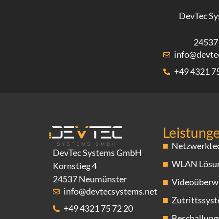
DevTec S
24537
info@devte
+49 4321 7
Leistung
Netzwerkte
DevTec Systems GmbH
WLAN Lösu
Kornstieg 4
24537 Neumünster
Videoüberw
info@devtecsystems.net
Zutrittssys
+49 4321 75 72 20
Beschallun