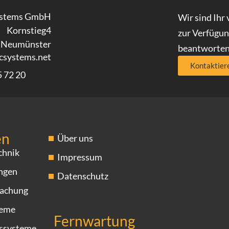
ystems GmbH
Wir sind Ihr 
Kornstieg4
zur Verfügung
 Neumünster
beantworten
csystems.net
Kontaktier
5 72 20
en
Über uns
chnik
Impressum
ngen
Datenschutz
achung
teme
Fernwartung
gssysteme