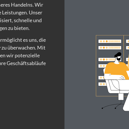
seres Handelns. Wir
e Leistungen. Unser
siert, schnelle und
gen zu bieten.
rmöglicht es uns, die
v zu überwachen. Mit
n wir potenzielle
hre Geschäftsabläufe