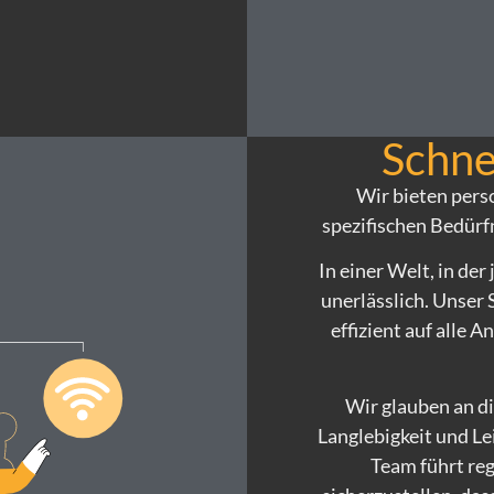
Schne
Wir bieten perso
spezifischen Bedürf
In einer Welt, in der
unerlässlich. Unser 
effizient auf alle 
Wir glauben an d
Langlebigkeit und Le
Team führt re