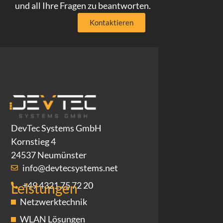
und all Ihre Fragen zu beantworten.
Kontaktieren
DevTec Systems GmbH
Kornstieg 4
24537 Neumünster
info@devtecsystems.net
+49 4321 75 72 20
Leistungen
Netzwerktechnik
WLAN Lösungen