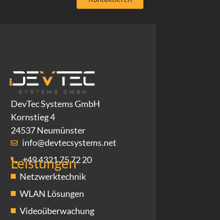
DevTec Systems GmbH
Kornstieg 4
24537 Neumünster
info@devtecsystems.net
+49 4321 75 72 20
Leistungen
Netzwerktechnik
WLAN Lösungen
Videoüberwachung