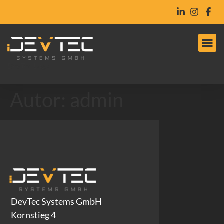
DevTec-Logo
Autor:
admin
DevTec Systems GmbH
Kornstieg 4