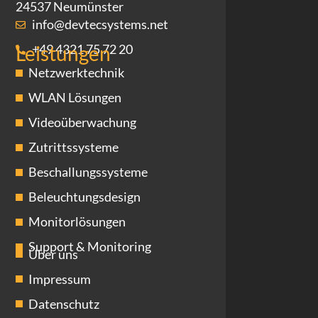
24537 Neumünster
info@devtecsystems.net
+49 4321 75 72 20
Leistungen
Netzwerktechnik
WLAN Lösungen
Videoüberwachung
Zutrittssysteme
Beschallungssysteme
Beleuchtungsdesign
Monitorlösungen
Support & Monitoring
Über uns
Impressum
Datenschutz