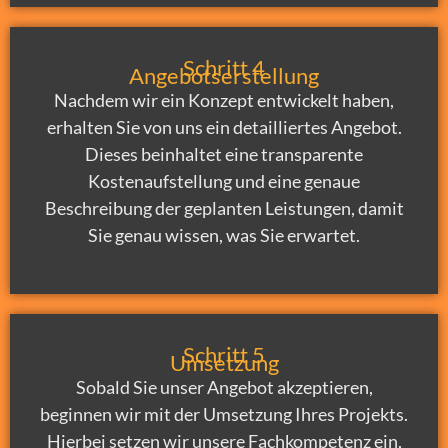
Schritt 4
Angebotserstellung
Nachdem wir ein Konzept entwickelt haben,
erhalten Sie von uns ein detailliertes Angebot.
Dieses beinhaltet eine transparente
Kostenaufstellung und eine genaue
Beschreibung der geplanten Leistungen, damit
Sie genau wissen, was Sie erwartet.
Schritt 5
Umsetzung
Sobald Sie unser Angebot akzeptieren,
beginnen wir mit der Umsetzung Ihres Projekts.
Hierbei setzen wir unsere Fachkompetenz ein,